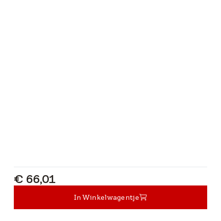
€ 66,01
€ 66,01
In Winkelwagentje